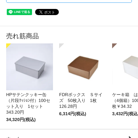
売れ筋商品
HPサテンクッキー缶
FDRボックス Ｓサイ
ケーキ箱 は
（片段ｸｯｼｮﾝ付）100セ
ズ 50枚入り 1枚
（4個箱）10
ット入り 1セット
126.28円
枚￥34.32
343.20円
6,314円(税込)
3,432円(税込
34,320円(税込)