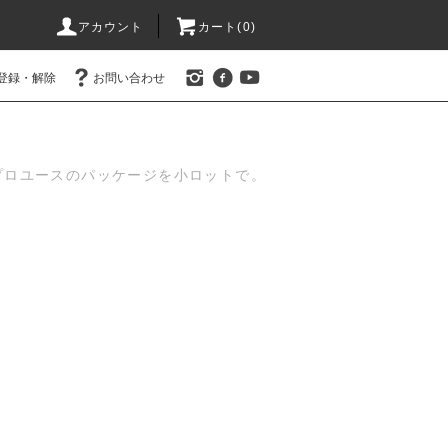
アカウント
カート(
0
)
登録・解除
お問い合わせ
プロユースのパッケージを小ロットで。