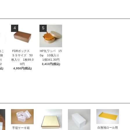
4
5
はこ
FDRボックス
HP丸ワッパ 15
4個
ＳＳサイズ 50
0φ 10個入り
入り
枚入り 1枚99.0
1個341.30円
2
0円
3,413円(税込)
込)
4,950円(税込)
白無地ロール用
手堤ケーキ箱