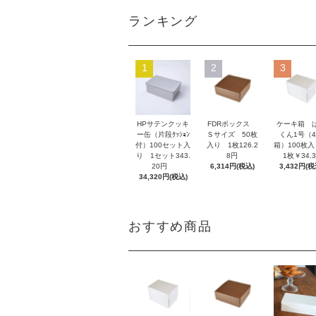
ランキング
1
2
3
HPサテンクッキ
FDRボックス
ケーキ箱 
ー缶（片段ｸｯｼｮﾝ
Ｓサイズ 50枚
くん1号（
付）100セット入
入り 1枚126.2
箱）100枚
り 1セット343.
8円
1枚￥34.3
20円
6,314円(税込)
3,432円(税
34,320円(税込)
おすすめ商品