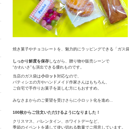
焼き菓子やチョコレートを、魅力的にラッピングできる「ガス
しっかり鮮度を保存
しながら、贈り物や販売シーンで
“かわいさ”も演出できる優れものです。
当店のガス袋は
小ロット
対応なので、
パティシエの方やハンドメイド作家さんはもちろん、
ご自宅で手作りお菓子を楽しむ方にもおすすめ。
みなさまからのご要望を受けさらに小ロット化を進め...
100枚からご注文いただけるようになりました！
クリスマス、バレンタイン、ホワイトデーなど、
季節のイベントを通して使い切れる数量でご用意しています。