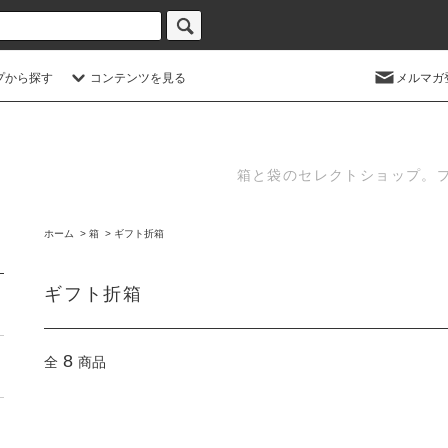
プから探す
コンテンツを見る
メルマガ
箱と袋のセレクトショップ。
ホーム
>
箱
>
ギフト折箱
ギフト折箱
8
全
商品