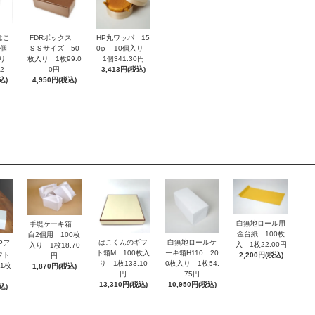
はこ
FDRボックス
HP丸ワッパ 15
4個
ＳＳサイズ 50
0φ 10個入り
入り
枚入り 1枚99.0
1個341.30円
2
0円
3,413円(税込)
込)
4,950円(税込)
白無地ロール用
手堤ケーキ箱
金台紙 100枚
白2個用 100枚
はこくんのギフ
白無地ロールケ
Pア
入 1枚22.00円
入り 1枚18.70
ト箱M 100枚入
ーキ箱H110 20
フト
2,200円(税込)
円
り 1枚133.10
0枚入り 1枚54.
1枚
1,870円(税込)
円
75円
13,310円(税込)
10,950円(税込)
込)