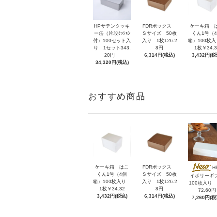
HPサテンクッキ
FDRボックス
ケーキ箱 
ー缶（片段ｸｯｼｮﾝ
Ｓサイズ 50枚
くん1号（
付）100セット入
入り 1枚126.2
箱）100枚
り 1セット343.
8円
1枚￥34.3
20円
6,314円(税込)
3,432円(税
34,320円(税込)
おすすめ商品
ケーキ箱 はこ
FDRボックス
H
くん1号（4個
Ｓサイズ 50枚
イボリーギ
箱）100枚入り
入り 1枚126.2
100枚入り 
1枚￥34.32
8円
72.60円
3,432円(税込)
6,314円(税込)
7,260円(税