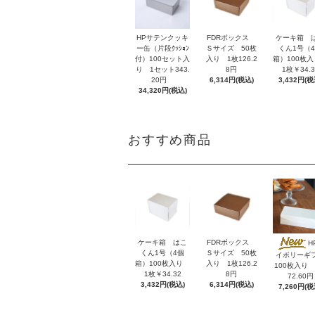
HPサテンクッキ
FDRボックス
ケーキ箱 
ー缶（片段ｸｯｼｮﾝ
Ｓサイズ 50枚
くん1号（
付）100セット入
入り 1枚126.2
箱）100枚
り 1セット343.
8円
1枚￥34.3
20円
6,314円(税込)
3,432円(税
34,320円(税込)
おすすめ商品
ケーキ箱 はこ
FDRボックス
H
くん1号（4個
Ｓサイズ 50枚
イボリーギ
箱）100枚入り
入り 1枚126.2
100枚入り 
1枚￥34.32
8円
72.60円
3,432円(税込)
6,314円(税込)
7,260円(税