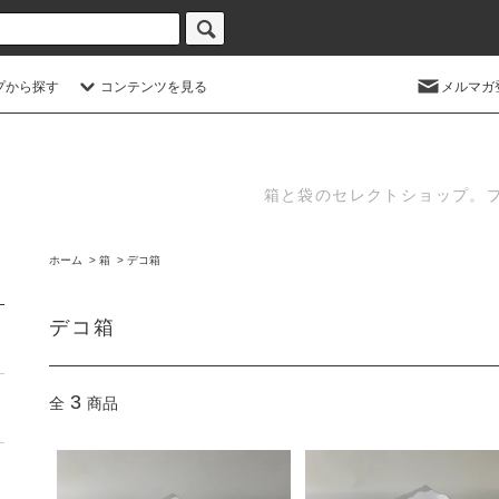
プから探す
コンテンツを見る
メルマガ
箱と袋のセレクトショップ。
ホーム
>
箱
>
デコ箱
デコ箱
3
全
商品