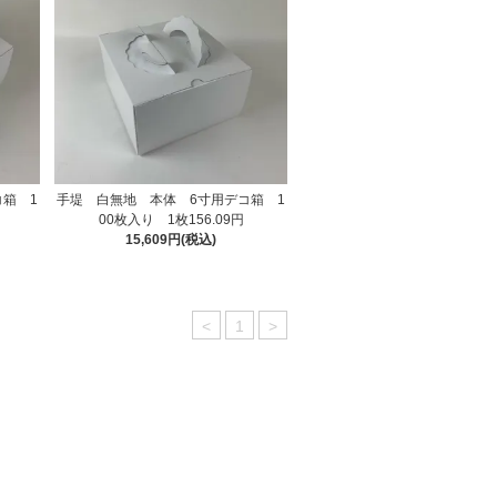
箱 1
手堤 白無地 本体 6寸用デコ箱 1
00枚入り 1枚156.09円
15,609円(税込)
<
1
>