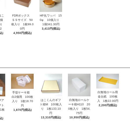
はこ
FDRボックス
HP丸ワッパ 15
4個
ＳＳサイズ 50
0φ 10個入り
入り
枚入り 1枚99.0
1個341.30円
2
0円
3,413円(税込)
込)
4,950円(税込)
白無地ロール用
手堤ケーキ箱
金台紙 100枚
白2個用 100枚
はこくんのギフ
白無地ロールケ
Pア
入 1枚22.00円
入り 1枚18.70
ト箱M 100枚入
ーキ箱H110 20
フト
2,200円(税込)
円
り 1枚133.10
0枚入り 1枚54.
1枚
1,870円(税込)
円
75円
13,310円(税込)
10,950円(税込)
込)