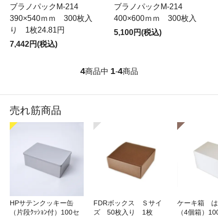
ブラノパックM-214
ブラノパックM-214
390×540ｍｍ 300枚入
400×600ｍｍ 300枚入
り 1枚24.81円
5,100円(税込)
7,442円(税込)
4
1
4
商品中
-
商品
売れ筋商品
HPサテンクッキー缶
FDRボックス Ｓサイ
ケーキ箱 は
（片段ｸｯｼｮﾝ付）100セ
ズ 50枚入り 1枚
（4個箱）10