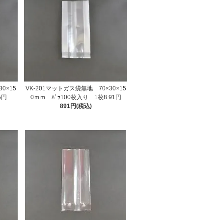
0×15
VK-201マットガス袋無地 70×30×15
5円
0ｍｍ ﾊﾞﾗ100枚入り 1枚8.91円
891円(税込)