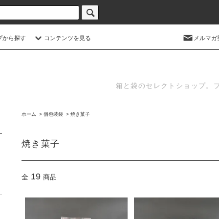
プから探す
コンテンツを見る
メルマガ
箱と袋のセレクトショップ。
ホーム
>
個包装袋
>
焼き菓子
焼き菓子
19
全
商品