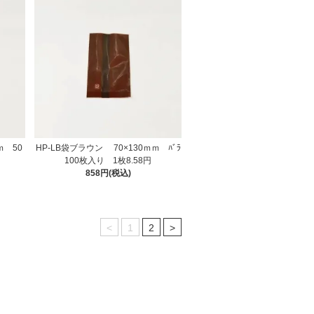
ｍ 50
HP-LB袋ブラウン 70×130ｍｍ ﾊﾞﾗ
100枚入り 1枚8.58円
858円(税込)
<
1
2
>