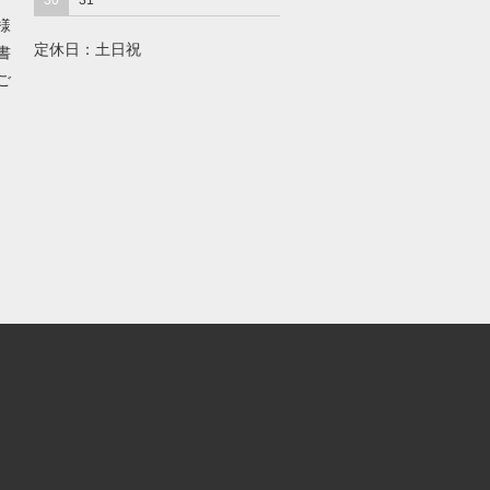
30
31
様
定休日：土日祝
書
ご