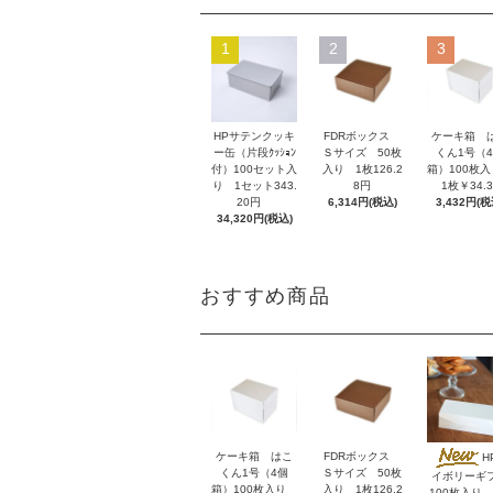
1
2
3
HPサテンクッキ
FDRボックス
ケーキ箱 
ー缶（片段ｸｯｼｮﾝ
Ｓサイズ 50枚
くん1号（
付）100セット入
入り 1枚126.2
箱）100枚
り 1セット343.
8円
1枚￥34.3
20円
6,314円(税込)
3,432円(税
34,320円(税込)
おすすめ商品
ケーキ箱 はこ
FDRボックス
H
くん1号（4個
Ｓサイズ 50枚
イボリーギ
箱）100枚入り
入り 1枚126.2
100枚入り 