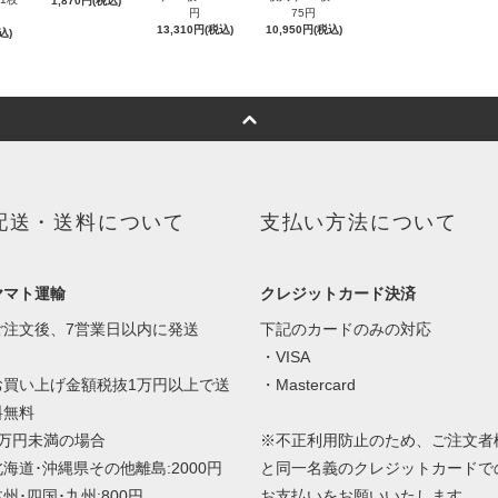
1,870円(税込)
円
75円
13,310円(税込)
10,950円(税込)
込)
配送・送料について
支払い方法について
ヤマト運輸
クレジットカード決済
ご注文後、7営業日以内に発送
下記のカードのみの対応
・VISA
お買い上げ金額税抜1万円以上で送
・Mastercard
料無料
1万円未満の場合
※不正利用防止のため、ご注文者
北海道･沖縄県その他離島:2000円
と同一名義のクレジットカードで
州･四国･九州:800円
お支払いをお願いいたします。