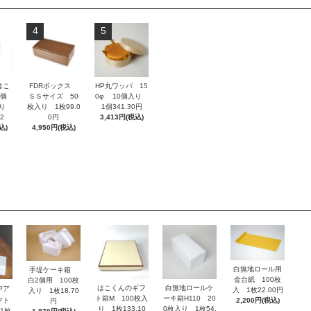
4
5
はこ
FDRボックス
HP丸ワッパ 15
4個
ＳＳサイズ 50
0φ 10個入り
入り
枚入り 1枚99.0
1個341.30円
2
0円
3,413円(税込)
込)
4,950円(税込)
白無地ロール用
手堤ケーキ箱
金台紙 100枚
白2個用 100枚
はこくんのギフ
白無地ロールケ
Pア
入 1枚22.00円
入り 1枚18.70
ト箱M 100枚入
ーキ箱H110 20
フト
2,200円(税込)
円
り 1枚133.10
0枚入り 1枚54.
1枚