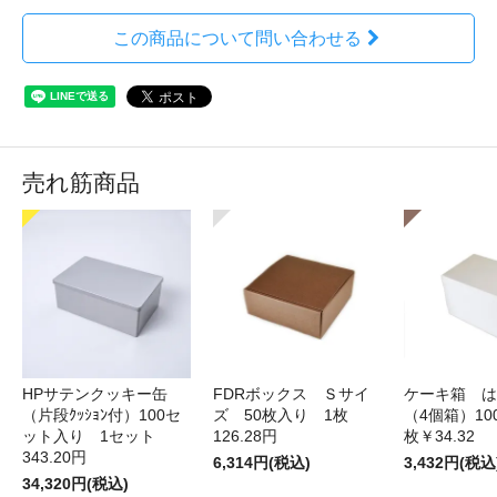
この商品について問い合わせる
売れ筋商品
HPサテンクッキー缶
FDRボックス Ｓサイ
ケーキ箱 は
（片段ｸｯｼｮﾝ付）100セ
ズ 50枚入り 1枚
（4個箱）10
ット入り 1セット
126.28円
枚￥34.32
343.20円
6,314円(税込)
3,432円(税込
34,320円(税込)