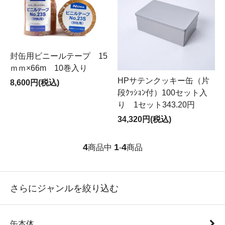
封缶用ビニールテープ 15
ｍｍ×66m 10巻入り
HPサテンクッキー缶（片
8,600円(税込)
段ｸｯｼｮﾝ付）100セット入
り 1セット343.20円
34,320円(税込)
4
1
4
商品中
-
商品
さらにジャンルを絞り込む
缶本体