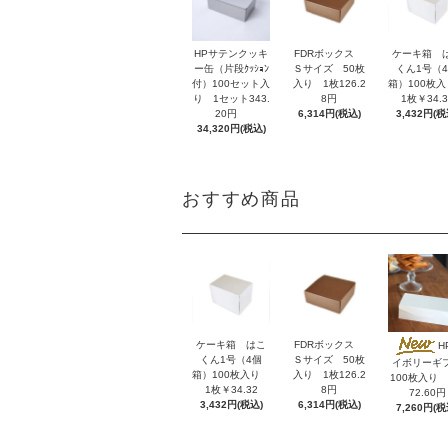
HPサテンクッキ
FDRボックス
ケーキ箱 
ー缶（片段ｸｯｼｮﾝ
Ｓサイズ 50枚
くん1号（
付）100セット入
入り 1枚126.2
箱）100枚
り 1セット343.
8円
1枚￥34.3
20円
6,314円(税込)
3,432円(税
34,320円(税込)
おすすめ商品
ケーキ箱 はこ
FDRボックス
H
くん1号（4個
Ｓサイズ 50枚
イボリーギ
箱）100枚入り
入り 1枚126.2
100枚入り 
1枚￥34.32
8円
72.60円
3,432円(税込)
6,314円(税込)
7,260円(税