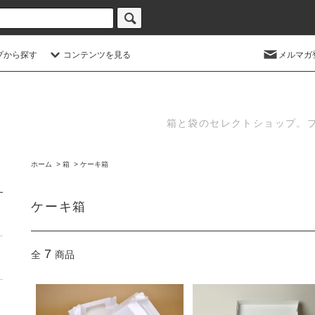
プから探す
コンテンツを見る
メルマガ
箱と袋のセレクトショップ。
ホーム
>
箱
>
ケーキ箱
ケーキ箱
7
全
商品