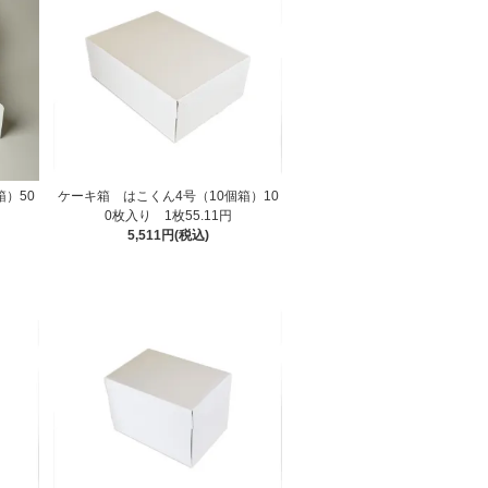
箱）50
ケーキ箱 はこくん4号（10個箱）10
0枚入り 1枚55.11円
5,511円(税込)