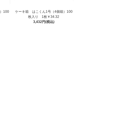
）100
ケーキ箱 はこくん1号（4個箱）100
枚入り 1枚￥34.32
3,432円(税込)