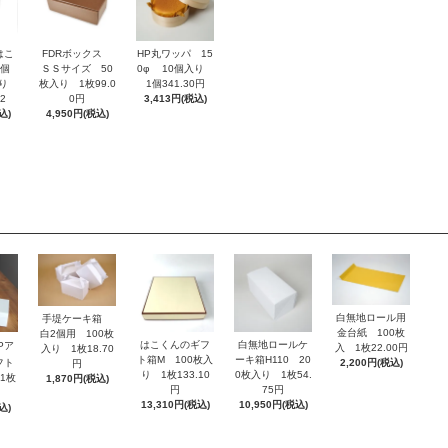
はこ
FDRボックス
HP丸ワッパ 15
4個
ＳＳサイズ 50
0φ 10個入り
入り
枚入り 1枚99.0
1個341.30円
2
0円
3,413円(税込)
込)
4,950円(税込)
白無地ロール用
手堤ケーキ箱
金台紙 100枚
白2個用 100枚
はこくんのギフ
白無地ロールケ
Pア
入 1枚22.00円
入り 1枚18.70
ト箱M 100枚入
ーキ箱H110 20
フト
2,200円(税込)
円
り 1枚133.10
0枚入り 1枚54.
1枚
1,870円(税込)
円
75円
13,310円(税込)
10,950円(税込)
込)