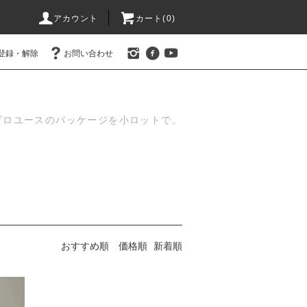
アカウント
カート(
0
)
登録・解除
お問い合わせ
プロユースのパッケージを小ロットで。
おすすめ順
価格順
新着順