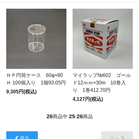
ＨＰ円筒ケース 60φ×80
マイラップ№602 ゴール
Ｈ 100個入り 1個93.05円
ド12ｍｍ×30m 10巻入
り 1巻412.70円
9,305円(税込)
4,127円(税込)
26
25
26
商品中
-
商品
戻る
次へ